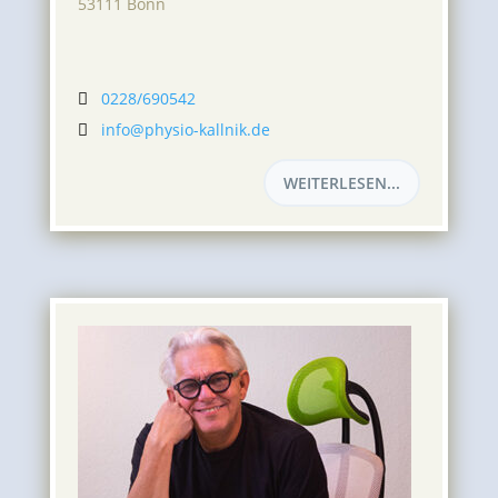
53111 Bonn
0228/690542

info@physio-kallnik.de

WEITERLESEN...