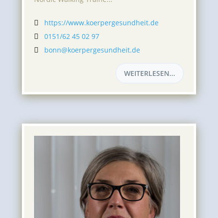
https://www.koerpergesundheit.de

0151/62 45 02 97

bonn@koerpergesundheit.de

WEITERLESEN...