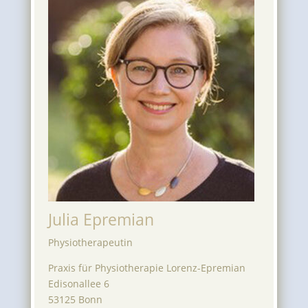
Julia Epremian
Physiotherapeutin
Praxis für Physiotherapie Lorenz-Epremian
Edisonallee 6
53125 Bonn