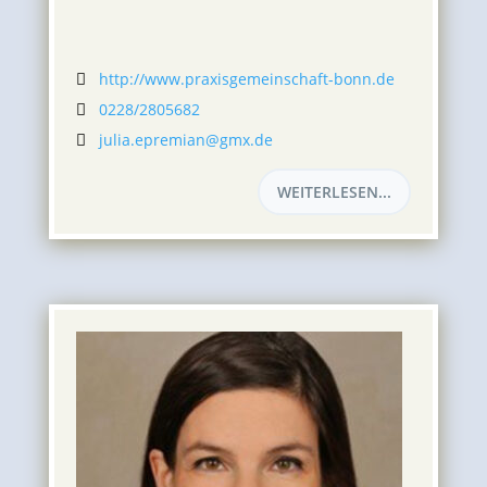
http://www.praxisgemeinschaft-bonn.de

0228/2805682

julia.epremian@gmx.de

WEITERLESEN...