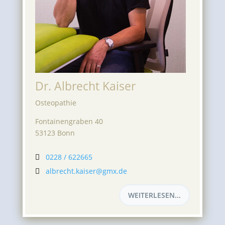
Dr. Albrecht Kaiser
Osteopathie
Fontainengraben 40
53123 Bonn
0228 / 622665

albrecht.kaiser@gmx.de

WEITERLESEN...