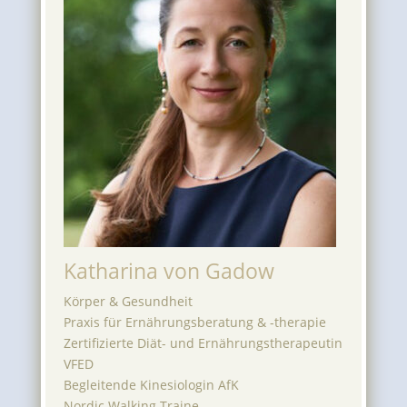
Katharina von Gadow
Körper & Gesundheit
Praxis für Ernährungsberatung & -therapie
Zertifizierte Diät- und Ernährungstherapeutin
VFED
Begleitende Kinesiologin AfK
Nordic Walking Traine...