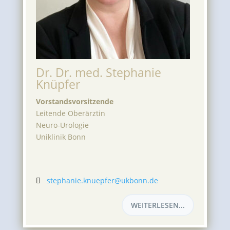
Dr. Dr. med. Stephanie
Knüpfer
Vorstandsvorsitzende
Leitende Oberärztin
Neuro-Urologie
Uniklinik Bonn
stephanie.knuepfer@ukbonn.de

WEITERLESEN...