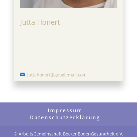
Jutta Honert
juttahonert@googlemail.com

Impressum
Datenschutzerklärung
© ArbeitsGemeinschaft BeckenBodenGesundheit e.V.