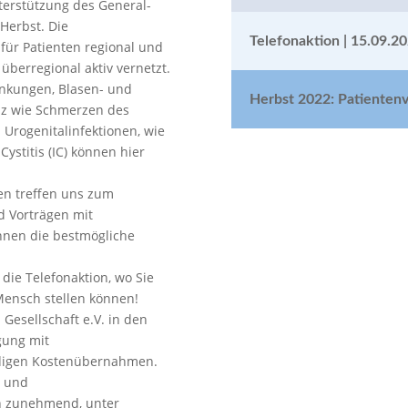
nterstützung des General-
 Herbst. Die
Telefonaktion | 15.09.2
 für Patienten regional und
berregional aktiv vernetzt.
nkungen, Blasen- und
Herbst 2022: Patientenv
nz wie Schmerzen des
Urogenitalinfektionen, wie
Cystitis (IC) können hier
en treffen uns zum
d Vorträgen mit
hnen die bestmögliche
 die Telefonaktion, wo Sie
 Mensch stellen können!
Gesellschaft e.V. in den
rgung mit
ndigen Kostenübernahmen.
z und
h zunehmend, unter