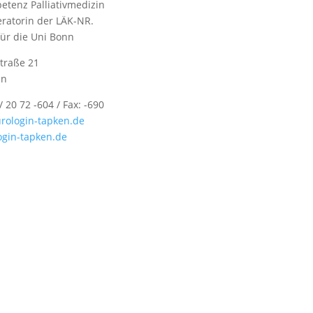
etenz Palliativmedizin
eratorin der LÄK-NR.
für die Uni Bonn
traße 21
nn
/ 20 72 -604 / Fax: -690
rologin-tapken.de
gin-tapken.de