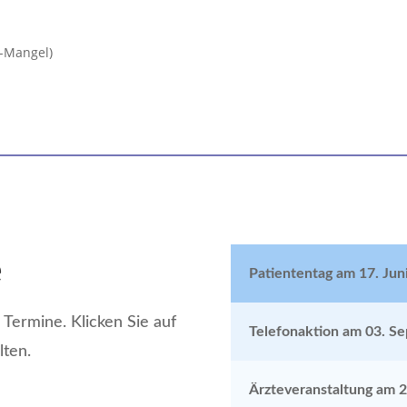
H-Mangel)
e
Patiententag am 17. Jun
 Termine. Klicken Sie auf
Telefonaktion am 03. S
lten.
Ärzteveranstaltung am 