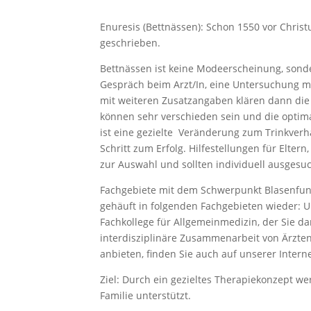
Enuresis (Bettnässen): Schon 1550 vor Chris
geschrieben.
Bettnässen ist keine Modeerscheinung, sonde
Gespräch beim Arzt/In, eine Untersuchung mit
mit weiteren Zusatzangaben klären dann die
können sehr verschieden sein und die optim
ist eine gezielte Veränderung zum Trinkverh
Schritt zum Erfolg. Hilfestellungen für Elter
zur Auswahl und sollten individuell ausgesu
Fachgebiete mit dem Schwerpunkt Blasenfunk
gehäuft in folgenden Fachgebieten wieder: U
Fachkollege für Allgemeinmedizin, der Sie 
interdisziplinäre Zusammenarbeit von Ärzte
anbieten, finden Sie auch auf unserer Intern
Ziel: Durch ein gezieltes Therapiekonzept we
Familie unterstützt.