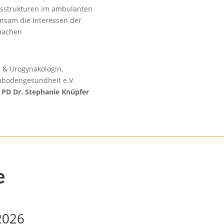
sstrukturen im ambulanten
nsam die Interessen der
 machen
e & Urogynäkologin,
nbodengesundheit e.V.
&
PD Dr. Stephanie Knüpfer
e
2026