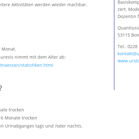
Basiskomp
itere Aktivitäten werden wieder machbar.
zert. Mod
n
Dozentin 
Quantiuss
53115 Bo
Tel.: 0228 
m Monat.
kontakt@u
nuresis nimmt mit dem Alter ab:
www.urolo
ttnaessen/statistiken.html
?
nate trocken
 >6 Monate trocken
en Urinabganges tags und /oder nachts.