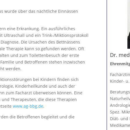
tus wurde über das nächtliche Einnässen
rn eine Erkrankung. Ein ausführliches
 Ultraschall und ein Trink-/Miktionsprotokoll
 Diagnose. Die Ursachen des Bettnässens
ale Therapie kann so gefunden werden. Oft
Dr. med
alten und zum Toilettenbesuch der erste
n, Familie und Betroffenen stehen inzwischen
Ehrenmitg
cht werden.
Fachärzti
tionsstörungen bei Kindern finden sich
Kinder- u.
rologie, Kinderheilkunde und auch der
Beratungs
dann zum Facharzt überweisen können. Eine
Naturheil
n und Therapeuten, die diese Therapien
Andrologi
etseite
www.ag-bbg.de
.
Spez. Mik
rden die Betroffenen begleitet und die
Diät- und
Medikame