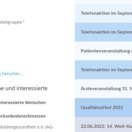
Telefonaktion im Septe
skelgruppe.“
Telefonaktion im Septe
Patientenveranstaltung 
Telefonaktion im Septe
 herunter...
ne und interessierte
Ärzteveranstaltung 31. 
interessierte Menschen
Qualitätszirkel 2022
 Beckenbodenschmerzen
22.06.2022: 14. Welt-K
nbodengesundheit e.V. (AG-