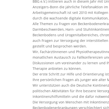
BBG e.V.) initiieren auch in diesem Jahr mit U
Anzeigers-Bonn die jährliche Telefonaktion im
Arbeitsgemeinschaft ist seit 2010 mit Kollegen
durch die wachsende digitale Kommunikation, ü
Alle Themen zu Fragen von Beckenbodenerkra
Darmbeschwerden, Harn- und StuhIinkontine
Beckenbodens und Urogenitalbereiches, chron 
auch Fragen zur Versorgung der interstitiellen 
gestellt und besprochen werden.
Wir, FachärztInnenen und PhysiotherapeutInn
monatlichen Austausch zu Fallkonferenzen un
Diskussionen um voreinander zu lernen und I
Therapie anbieten zu können.
Der erste Schritt zur Hilfe und Orientierung ist
Ihre persönlichen Fragen als junger wie alter
Wir unterstützen auch die Deutsche Kontinenz 
politischen Aktivitäten für Ihre bessere Verso
Inkontinenzhilfsmitteln und die dafür notwe
Die Versorgung von Menschen mit Inkontinen
Beckenbodenerkrankungen verschlechtert sic